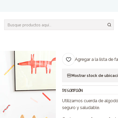
Inicio
Dormitorio
Bolsas para juguetes
|
Bolsas para jugu
Ag
Cantidad
Agregar a la lista de f
Mostrar stock de ubicac
DESCRIPCIÓN
Utilizamos cuerda de algodón
seguro y saludable.