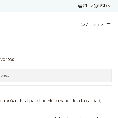
CL
USD
ESTA ES UNA TIENDA DE DEMOSTRACIÓN DE JUMPS
Acceso
etes
regar al Carro
Comprar ahora
avoritos
iones
 100% natural para hacerlo a mano, de alta calidad,